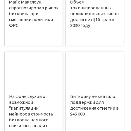
Майк Макглоун
Объем
спрогнозировал рывок
токенизированных
биткоина при
неликвидных активов
смягчении политики
достигнет $16 трлн к
ФРС
2030 году
На фоне слухов о
Биткоину не хватило
возможной
поддержки для
"капитуляции"
достижения отметки в
майнеров стоимость
$45 000
биткоина немного
снизилась: анализ