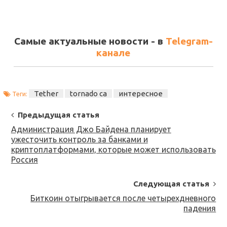
Самые актуальные новости - в
Telegram-
канале
Tether
tornado ca
интересное
Теги:
Post
Предыдущая статья
Navigation
Администрация Джо Байдена планирует
ужесточить контроль за банками и
криптоплатформами, которые может использовать
Россия
Следующая статья
Биткоин отыгрывается после четырехдневного
падения