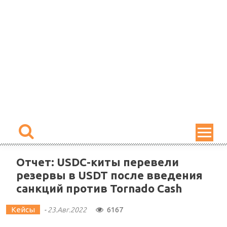
Skip
to
content
Отчет: USDC-киты перевели
резервы в USDT после введения
санкций против Tornado Cash
Кейсы
6167
-
23.Авг.2022