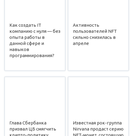
Как создать IT
Активность
компанию с нуля — без
пользователей NFT
опыта работы в
сильно снизилась в
данной сфере и
апреле
навыков
программирования?
Глава Сбербанка
Известная рок-группа
призвал ЦБ смягчить
Nirvana продаст серию
крипто-политику
NFT-монет, состоящую