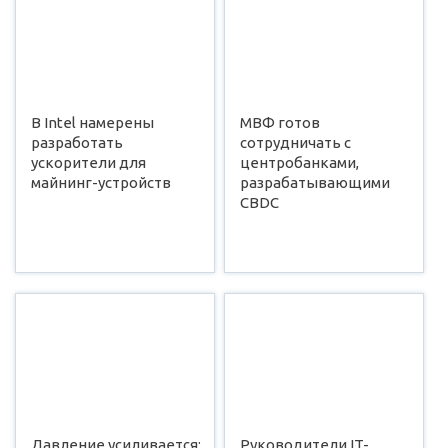
В Intel намерены
МВФ готов
разработать
сотрудничать с
ускорители для
центробанками,
майнинг-устройств
разрабатывающими
CBDC
Давление усиливается:
Руководители IT-