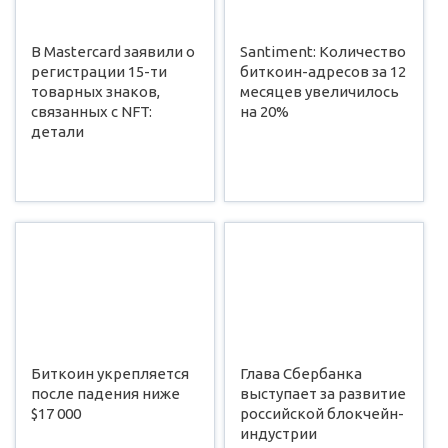
В Mastercard заявили о
Santiment: Количество
регистрации 15-ти
биткоин-адресов за 12
товарных знаков,
месяцев увеличилось
связанных с NFT:
на 20%
детали
Биткоин укрепляется
Глава Сбербанка
после падения ниже
выступает за развитие
$17 000
российской блокчейн-
индустрии