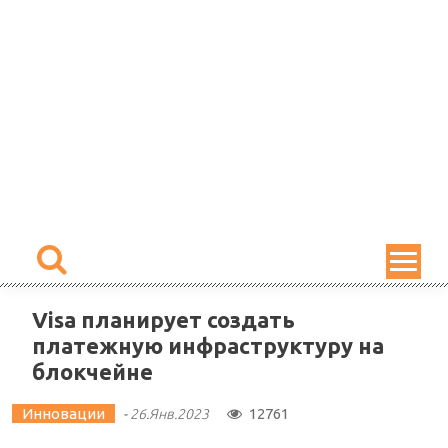
Skip
to
content
Visa планирует создать
платежную инфраструктуру на
блокчейне
Инновации
12761
-
26.Янв.2023