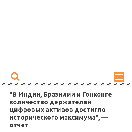
Skip
to
content
"В Индии, Бразилии и Гонконге
количество держателей
цифровых активов достигло
исторического максимума", —
отчет