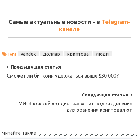
Самые актуальные новости - в
Telegram-
канале
yandex
доллар
криптова
люди
Теги:
Post
Предыдущая статья
Navigation
Сможет ли биткоин удержаться выше $30 000?
Следующая статья
СМИ: Японский холдинг запустит подразделение
для хранения криптовалют
Читайте Также