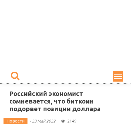
Skip
to
content
Российский экономист
сомневается, что биткоин
подорвет позиции доллара
Новости
2149
-
23.Май.2022