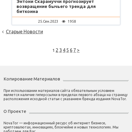
Энтони Скарамуччи прогнозирует
возвращение бычьего тренда для
биткоина
25.Сен.2023
1958
Старые Новости
Навигация
2
3
4
5
6
7
>
1
По
Записям
Копирование Материалов
При использовании материалов сайта обязательным условием
является наличие гиперссылки в пределах первого абзаца на страницу
расположения исходной статьи с указанием бренда издания NovaTor.
О Проекте
NovaTor — информационный ресурс об интернет бизнесе,
криптовалютах, инновациях, блокчейне и новых технологиях. Мы
работаем для Вас.