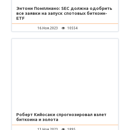
Энтони Помплиано: SEC должна одобрить
все заявки на запуск спотовых биткоин-
ETF
16.Ноя.2023
10554
Роберт Кийосаки спрогнозировал взлет
биткоина и золота
13.Ноя.2023
1895