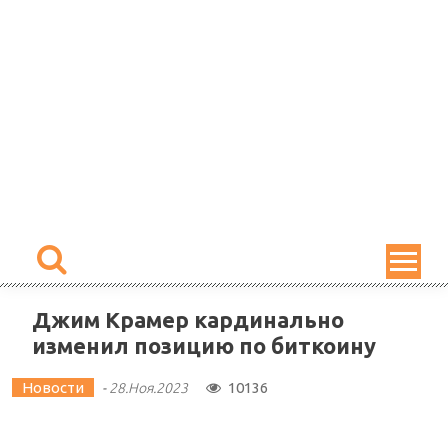
Skip
to
content
Джим Крамер кардинально
изменил позицию по биткоину
Новости
10136
-
28.Ноя.2023