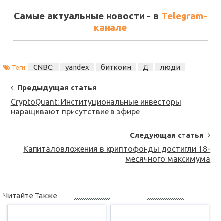
Самые актуальные новости - в
Telegram-
канале
CNBC:
yandex
биткоин
Д
люди
Теги:
Post
Предыдущая статья
Navigation
CryptoQuant: Институциональные инвесторы
наращивают присутствие в эфире
Следующая статья
Капиталовложения в криптофонды достигли 18-
месячного максимума
Читайте Также