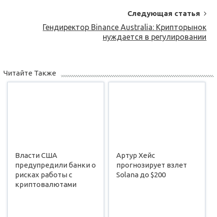
Следующая статья
Гендиректор Binance Australia: Крипторынок
нуждается в регулировании
Читайте Также
Власти США
Артур Хейс
предупредили банки о
прогнозирует взлет
рисках работы с
Solana до $200
криптовалютами