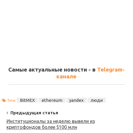
Самые актуальные новости - в
Telegram-
канале
BitMEX
ethereum
yandex
люди
Теги:
Post
Предыдущая статья
Navigation
Институционалы за неделю вывели из
криптофондов более $100 млн