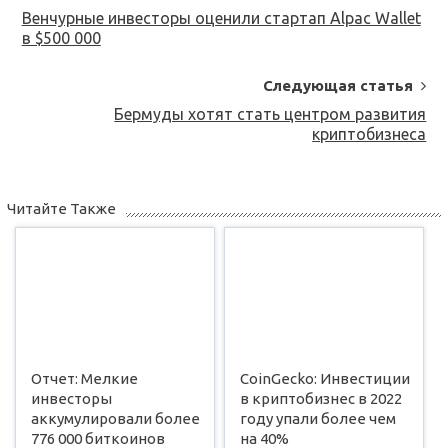
Navigation
Венчурные инвесторы оценили стартап Alpac Wallet
в $500 000
Следующая статья
Бермуды хотят стать центром развития
криптобизнеса
Читайте Также
Отчет: Мелкие
CoinGecko: Инвестиции
инвесторы
в криптобизнес в 2022
аккумулировали более
году упали более чем
776 000 биткоинов
на 40%