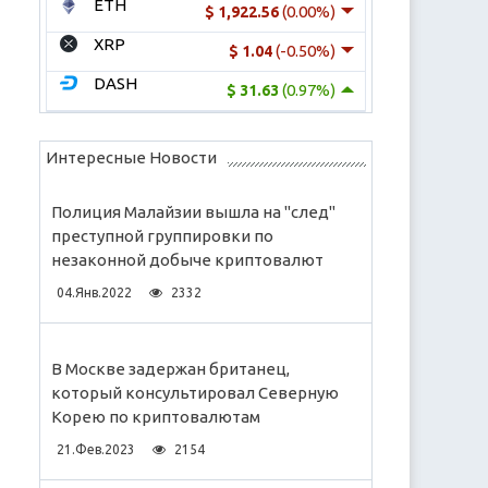
ETH
(0.00%)
$ 1,922.56
XRP
(-0.50%)
$ 1.04
DASH
(0.97%)
$ 31.63
Интересные Новости
Полиция Малайзии вышла на "след"
преступной группировки по
незаконной добыче криптовалют
04.Янв.2022
2332
В Москве задержан британец,
который консультировал Северную
Корею по криптовалютам
21.Фев.2023
2154