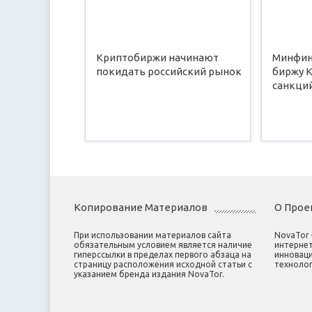
Криптобиржи начинают
Минфин
покидать российский рынок
биржу K
санкци
Копирование Материалов
О Прое
При использовании материалов сайта
NovaTor
обязательным условием является наличие
интернет
гиперссылки в пределах первого абзаца на
инноваци
страницу расположения исходной статьи с
технолог
указанием бренда издания NovaTor.