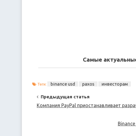
Самые актуальные
binance usd
paxos
инвесторам
Теги:
Post
Предыдущая статья
Navigation
Компания PayPal приостанавливает разра
Binance