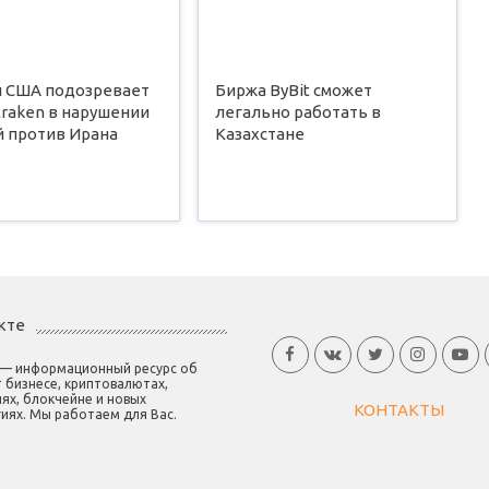
 США подозревает
Биржа ByBit сможет
raken в нарушении
легально работать в
й против Ирана
Казахстане
кте
 — информационный ресурс об
 бизнесе, криптовалютах,
ях, блокчейне и новых
КОНТАКТЫ
иях. Мы работаем для Вас.