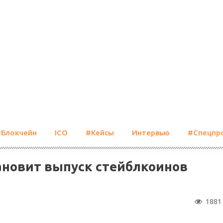
#Блокчейн
ICO
#Кейсы
Интервью
#Спецпр
ановит выпуск стейблкоинов
1881