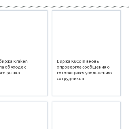
биржа Kraken
Биржа KuCoin вновь
а об уходе с
опровергла сообщения о
ого рынка
готовящихся увольнениях
сотрудников