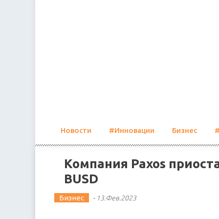
Skip
to
content
Новости
#Инновации
Бизнес
Компания Paxos приост
BUSD
Бизнес
-
13.Фев.2023