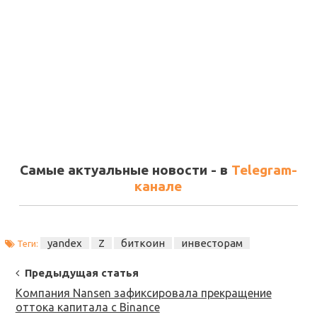
Самые актуальные новости - в
Telegram-
канале
yandex
Z
биткоин
инвесторам
Теги:
Post
Предыдущая статья
Navigation
Компания Nansen зафиксировала прекращение
оттока капитала с Binance