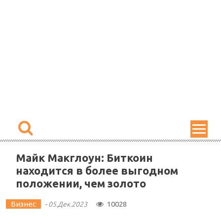
Skip
to
content
Майк Макглоун: Биткоин
находится в более выгодном
положении, чем золото
Бизнес
10028
-
05.Дек.2023