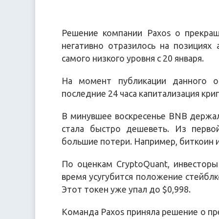
Решение компании Paxos о прекращ
негативно отразилось на позициях 
самого низкого уровня с 20 января.
На момент публикации данного о
последние 24 часа капитализация кри
В минувшее воскресенье BNB держал
стала быстро дешеветь. Из перво
большие потери. Например, биткоин и
По оценкам CryptoQuant, инвестор
время усугубится положение стейблко
Этот токен уже упал до $0,998.
Команда Paxos приняла решение о пр