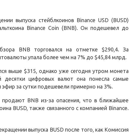
ении выпуска стейблкоинов Binance USD (BUSD)
альткоина Binance Coin (BNB). Он подешевел до
бзора BNB торговался на отметке $290,4. За
птовалюты упала более чем на 7% до $45,84 млрд.
ся выше $315, однако уже сегодня утром монета
й десятки цифровых валют она понесла самые
 эфир за сутки подешевели примерно на 3%.
ы продают BNB из-за опасения, что в ближайшее
ина BUSD, также связанного с компанией Binance.
екращении выпуска BUSD после того, как Комиссия