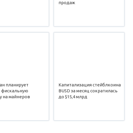
продаж
ан планирует
Капитализация стейблкоина
ь фискальную
BUSD за месяц сократилась
у на майнеров
до $15,4 млрд