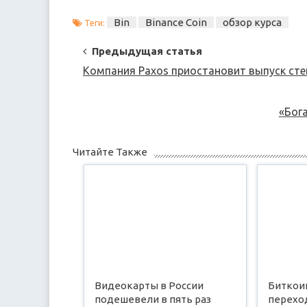
Bin
Binance Coin
обзор курса
Теги:
Post
Предыдущая статья
Navigation
Компания Paxos приостановит выпуск ст
«Бог
Читайте Также
Видеокарты в России
Биткои
подешевели в пять раз
перехо