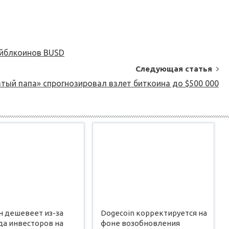
ейблкоинов BUSD
Следующая статья
атый папа» спрогнозировал взлет биткоина до $500 000
н дешевеет из-за
Dogecoin корректируется на
да инвесторов на
фоне возобновления