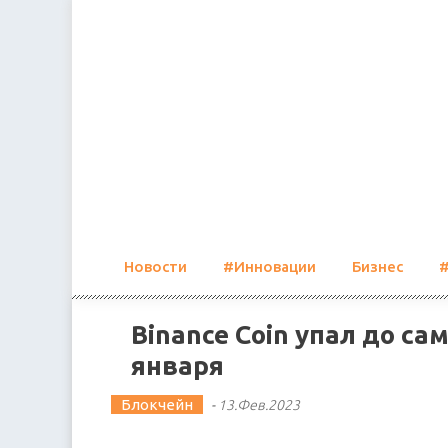
Skip
to
content
Новости
#Инновации
Бизнес
Binance Coin упал до са
января
Блокчейн
-
13.Фев.2023