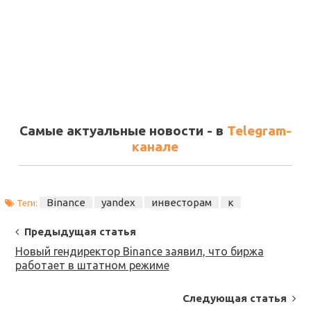
Самые актуальные новости - в
Telegram-
канале
Binance
yandex
инвесторам
к
Теги:
Post
Предыдущая статья
Navigation
Новый гендиректор Binance заявил, что биржа
работает в штатном режиме
Следующая статья