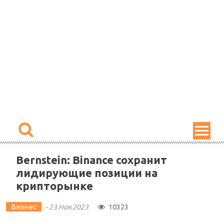
Skip
to
content
Bernstein: Binance сохранит
лидирующие позиции на
крипторынке
Бизнес
10323
-
23.Ноя.2023