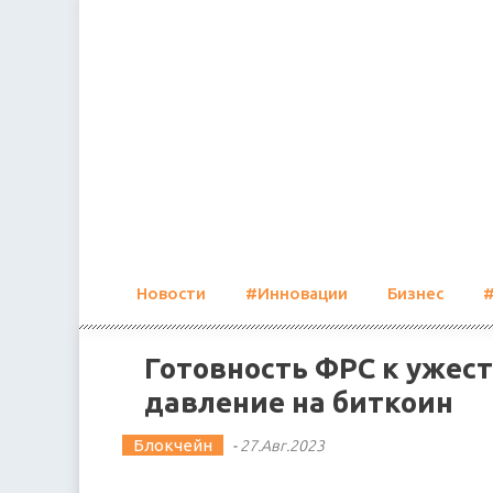
Skip
to
content
Новости
#Инновации
Бизнес
Готовность ФРС к ужес
давление на биткоин
Блокчейн
-
27.Авг.2023