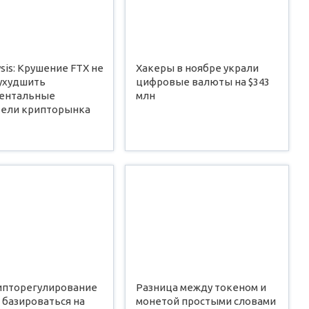
ysis: Крушение FTX не
Хакеры в ноябре украли
 ухудшить
цифровые валюты на $343
ентальные
млн
тели крипторынка
рипторегулирование
Разница между токеном и
 базироваться на
монетой простыми словами