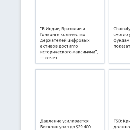
"В Индии, Бразилии и
Chainal
Гонконге количество
смогло
держателей цифровых
фундам
активов достигло
показа
исторического максимума",
— отчет
Давление усиливается:
FSB: К
Биткоин упал до $29 400
должно