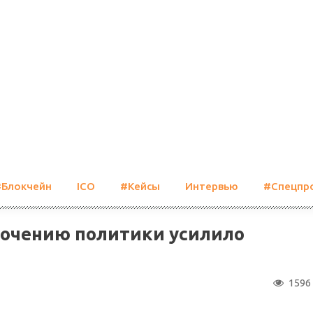
#Блокчейн
ICO
#Кейсы
Интервью
#Спецпр
точению политики усилило
1596