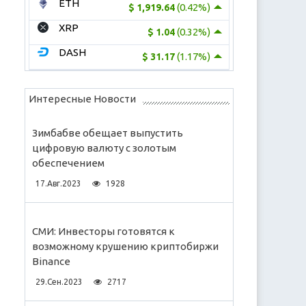
ETH
(0.42%)
$ 1,919.64
XRP
(0.32%)
$ 1.04
DASH
(1.17%)
$ 31.17
Интересные Новости
Зимбабве обещает выпустить
цифровую валюту с золотым
обеспечением
17.Авг.2023
1928
СМИ: Инвесторы готовятся к
возможному крушению криптобиржи
Binance
29.Сен.2023
2717