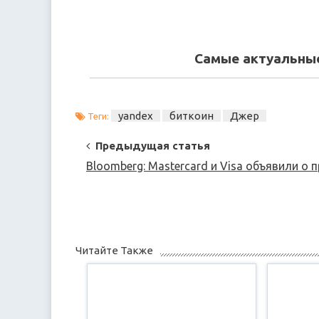
Самые актуальные
yandex
биткоин
Джер
Теги:
Post
Предыдущая статья
Navigation
Bloomberg: Mastercard и Visa объявили о 
Читайте Также