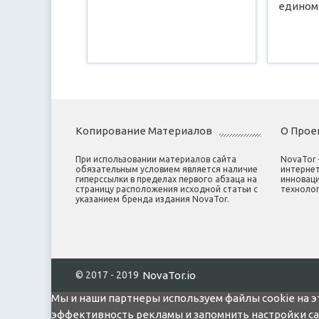
едином
Копирование Материалов
О Прое
При использовании материалов сайта
NovaTor
обязательным условием является наличие
интернет
гиперссылки в пределах первого абзаца на
инноваци
страницу расположения исходной статьи с
технолог
указанием бренда издания NovaTor.
© 2017 - 2019
NovaTor.io
Мы и наши партнеры используем файлы cookie на э
эффективность рекламы и запомнить настройки сайт