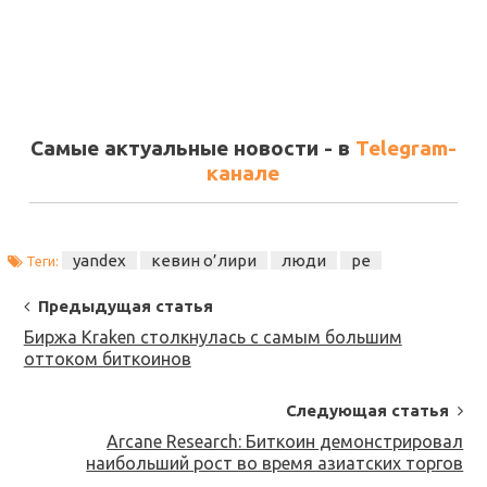
Самые актуальные новости - в
Telegram-
канале
yandex
кевин о’лири
люди
ре
Теги:
Post
Предыдущая статья
Navigation
Биржа Kraken столкнулась с самым большим
оттоком биткоинов
Следующая статья
Arcane Research: Биткоин демонстрировал
наибольший рост во время азиатских торгов