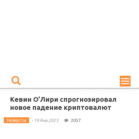
Skip
to
content
Кевин О’Лири спрогнозировал
новое падение криптовалют
Новости
2057
-
19.Янв.2023