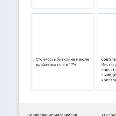
Стоимость биткоина в июле
CoinSha
прибавила почти 17%
Инстит
инвест
выводи
крипто
Копирование Материалов
О Прое