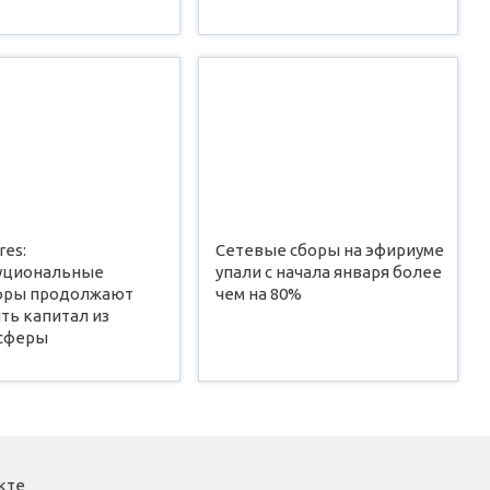
res:
Сетевые сборы на эфириуме
уциональные
упали с начала января более
оры продолжают
чем на 80%
ть капитал из
сферы
кте