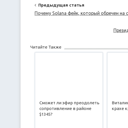
Post
Предыдущая статья
Navigation
Почему Solana фейк, который обречен на 
Презид
Читайте Также
Сможет ли эфир преодолеть
Виталик
сопротивление в районе
крахе 
$1345?