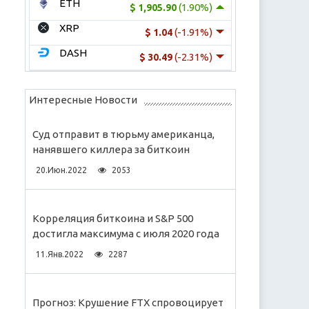
ETH
(1.90%)
$ 1,905.90
XRP
(-1.91%)
$ 1.04
DASH
(-2.31%)
$ 30.49
Интересные Новости
Суд отправит в тюрьму американца,
нанявшего киллера за биткоин
20.Июн.2022
2053
Корреляция биткоина и S&P 500
достигла максимума с июля 2020 года
11.Янв.2022
2287
Прогноз: Крушение FTX спровоцирует