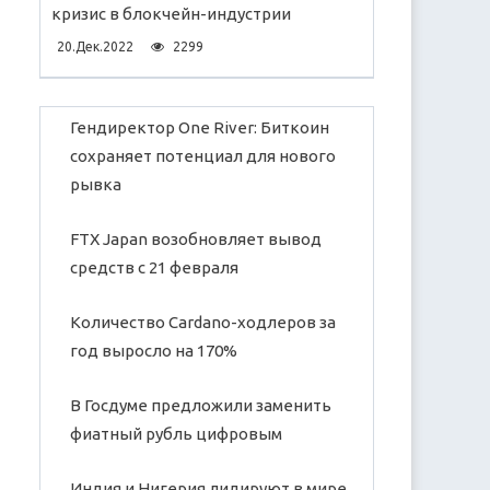
кризис в блокчейн-индустрии
20.Дек.2022
2299
Гендиректор One River: Биткоин
сохраняет потенциал для нового
рывка
FTX Japan возобновляет вывод
средств с 21 февраля
Количество Cardano-ходлеров за
год выросло на 170%
В Госдуме предложили заменить
фиатный рубль цифровым
Индия и Нигерия лидируют в мире