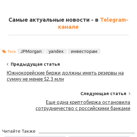
Самые актуальные новости - в
Telegram-
канале
JPMorgan
yandex
инвесторам
Теги:
Post
Предыдущая статья
Navigation
Южнокорейские биржи должны иметь резервы на
сумму не менее $2,3 млн
Следующая статья
Еще одна криптобиржа остановила
сотрудничество с российскими банками
Читайте Также