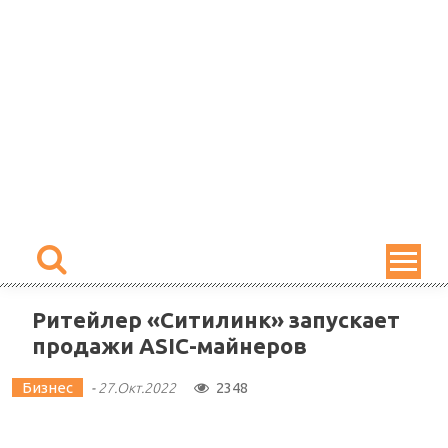
Skip
to
content
Ритейлер «Ситилинк» запускает
продажи ASIC-майнеров
Бизнес
2348
-
27.Окт.2022