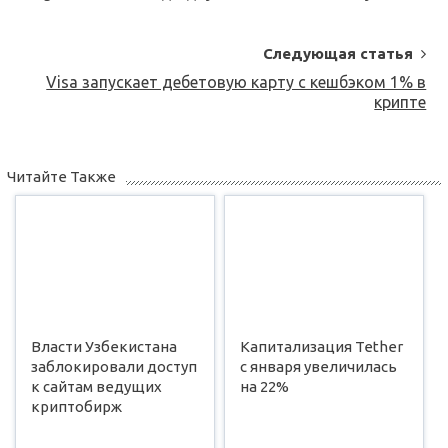
Следующая статья
Visa запускает дебетовую карту с кешбэком 1% в
крипте
Читайте Также
Власти Узбекистана
Капитализация Tether
заблокировали доступ
с января увеличилась
к сайтам ведущих
на 22%
криптобирж