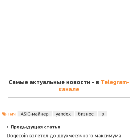
Самые актуальные новости - в
Telegram-
канале
ASIC-майнер
yandex
бизнес:
р
Теги:
Post
Предыдущая статья
Navigation
Dogecoin взлетел до двухмесячного максимума