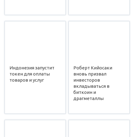
Индонезия запустит
Роберт Кийосаки
токен для оплаты
вновь призвал
товаров и услуг
инвесторов
вкладываться в
биткоин и
драгметаллы