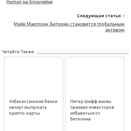
Human на блокчейне
Следующая статья
Майк Макглоун: Биткоин становится глобальным
активом
Читайте Также
Узбекистанские банки
Питер Шифф вновь
начнут выпускать
призвал инвесторов
крипто-карты
избавиться от
биткоина