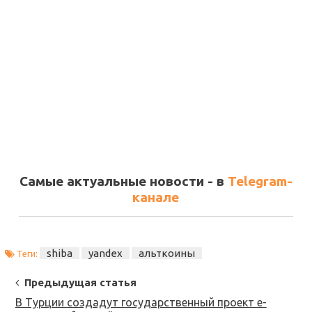
Самые актуальные новости - в
Telegram-
канале
shiba
yandex
альткоины
Теги:
Post
Предыдущая статья
Navigation
В Турции создадут государственный проект e-