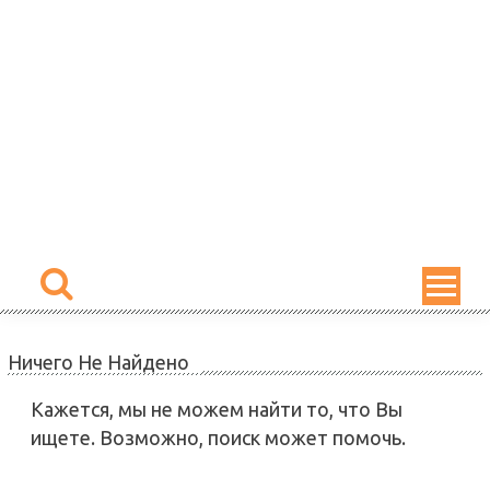
Skip
to
content
Ничего Не Найдено
Кажется, мы не можем найти то, что Вы
ищете. Возможно, поиск может помочь.