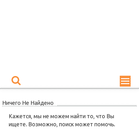
Skip
to
content
Ничего Не Найдено
Кажется, мы не можем найти то, что Вы
ищете. Возможно, поиск может помочь.