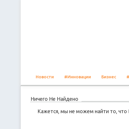
Skip
to
content
Новости
#Инновации
Бизнес
Ничего Не Найдено
Кажется, мы не можем найти то, что