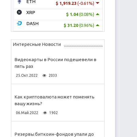
ETH
(-0.61%)
$ 1,919.23
XRP
(0.08%)
$ 1.04
DASH
(0.96%)
$ 31.20
Интересные Новости
Видеокарты в России подешевели в
пять раз
25.Окт.2022
2033
Как криптовалюта может поменять
вашу жизнь?
06.Май.2022
1902
Резервы биткоин-фондов упали до