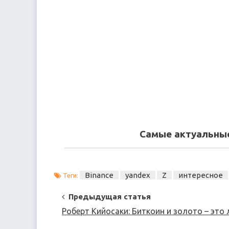
Самые актуальные
Binance
yandex
Z
интересное
Теги:
Post
Предыдущая статья
Navigation
Роберт Кийосаки: Биткоин и золото – это