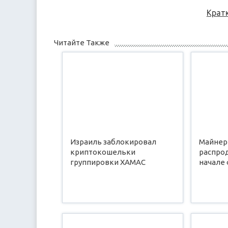
Крат
Читайте Также
Израиль заблокировал
Майнер
криптокошельки
распро
группировки ХАМАС
начале