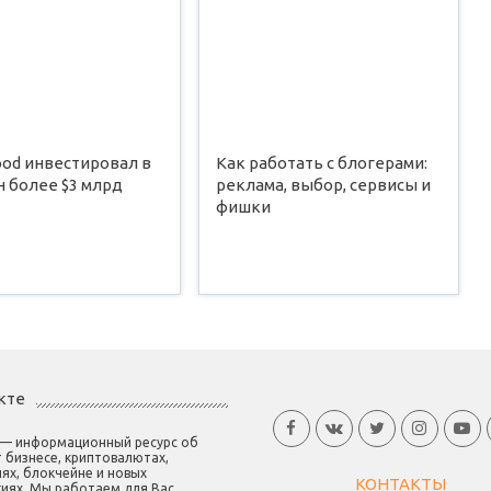
ood инвестировал в
Как работать с блогерами:
 более $3 млрд
реклама, выбор, сервисы и
фишки
кте
 — информационный ресурс об
 бизнесе, криптовалютах,
ях, блокчейне и новых
КОНТАКТЫ
иях. Мы работаем для Вас.