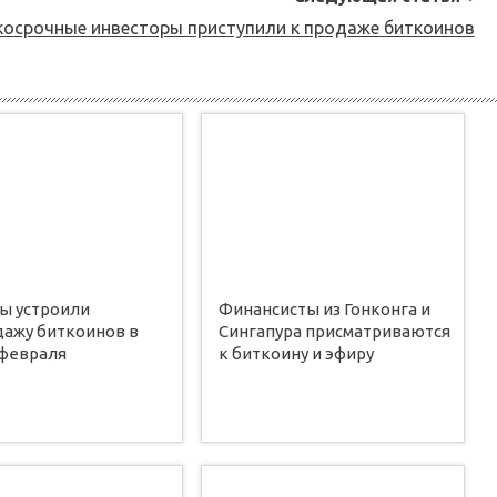
косрочные инвесторы приступили к продаже биткоинов
ы устроили
Финансисты из Гонконга и
дажу биткоинов в
Сингапура присматриваются
 февраля
к биткоину и эфиру