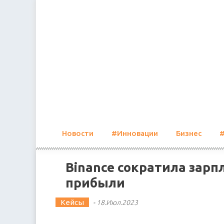
Skip
to
content
Новости
#Инновации
Бизнес
Binance сократила зарп
прибыли
Кейсы
-
18.Июл.2023