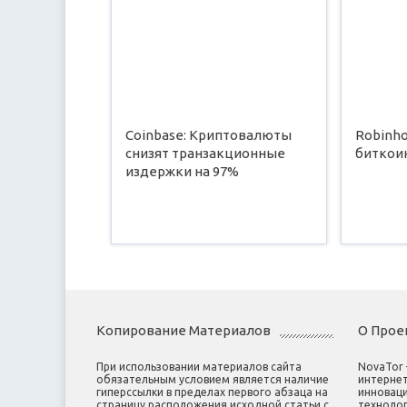
Coinbase: Криптовалюты
Robinh
снизят транзакционные
биткоин
издержки на 97%
Копирование Материалов
О Прое
При использовании материалов сайта
NovaTor
обязательным условием является наличие
интернет
гиперссылки в пределах первого абзаца на
инноваци
страницу расположения исходной статьи с
технолог