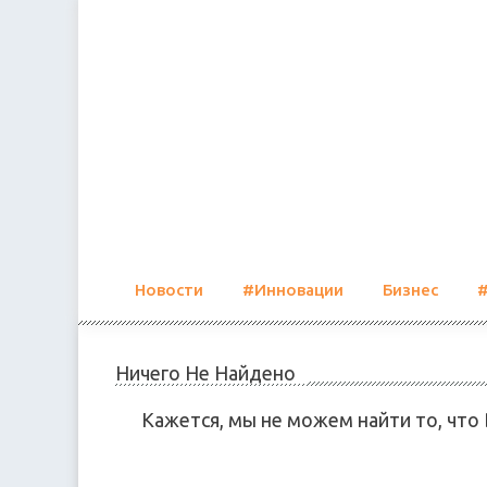
Skip
to
content
Новости
#Инновации
Бизнес
Ничего Не Найдено
Кажется, мы не можем найти то, что