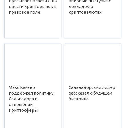
призывает власти США
впервые выступит с
ввести крипторынок в
докладом о
правовое поле
криптовалютах
Макс Кайзер
Сальвадорский лидер
поддержал политику
рассказал о будущем
Сальвадора в
биткоина
отношении
криптосферы