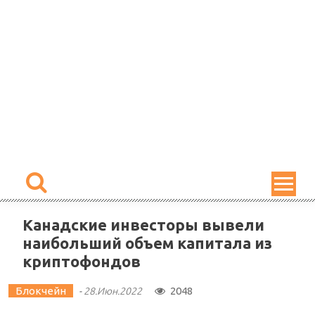
Skip
to
content
Канадские инвесторы вывели
наибольший объем капитала из
криптофондов
Блокчейн
2048
-
28.Июн.2022