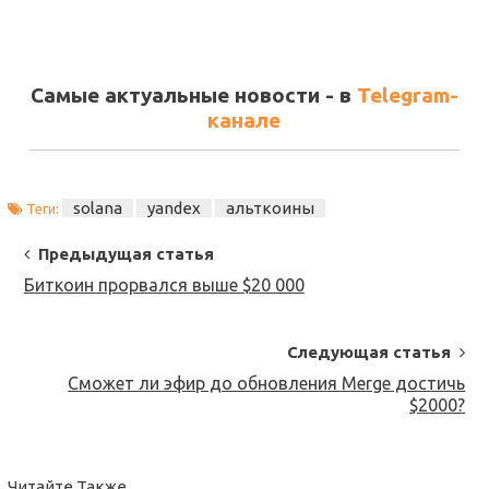
Самые актуальные новости - в
Telegram-
канале
solana
yandex
альткоины
Теги:
Post
Предыдущая статья
Navigation
Биткоин прорвался выше $20 000
Следующая статья
Сможет ли эфир до обновления Merge достичь
$2000?
Читайте Также