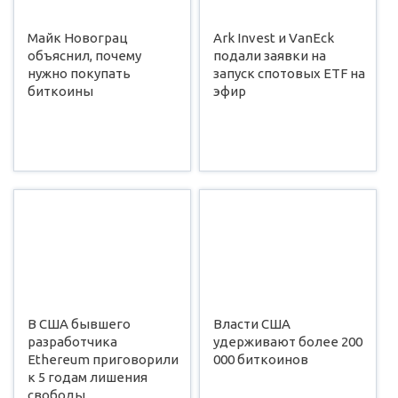
Майк Новограц
Ark Invest и VanEck
объяснил, почему
подали заявки на
нужно покупать
запуск спотовых ETF на
биткоины
эфир
В США бывшего
Власти США
разработчика
удерживают более 200
Ethereum приговорили
000 биткоинов
к 5 годам лишения
свободы