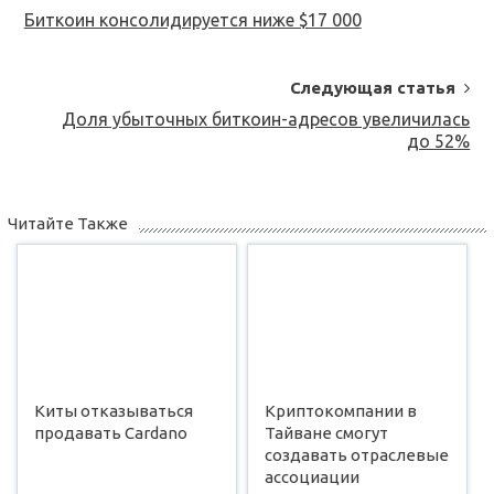
Navigation
Биткоин консолидируется ниже $17 000
Следующая статья
Доля убыточных биткоин-адресов увеличилась
до 52%
Читайте Также
Киты отказываться
Криптокомпании в
продавать Cardano
Тайване смогут
создавать отраслевые
ассоциации