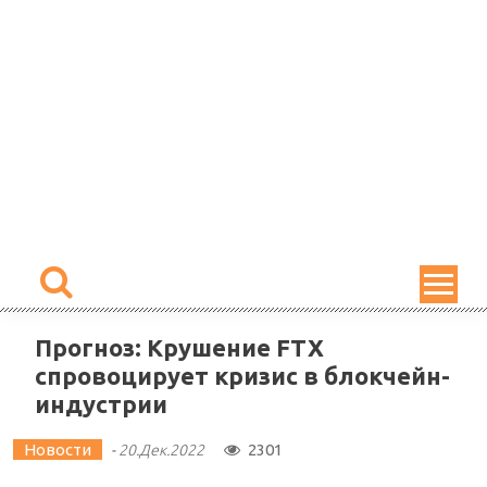
Skip
to
content
Прогноз: Крушение FTX
спровоцирует кризис в блокчейн-
индустрии
Новости
2301
-
20.Дек.2022