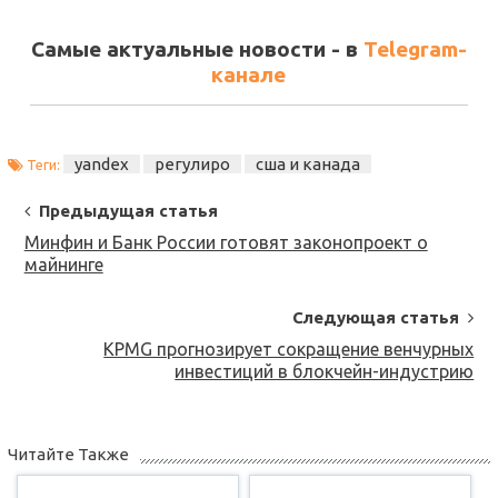
Самые актуальные новости - в
Telegram-
канале
yandex
регулиро
сша и канада
Теги:
Post
Предыдущая статья
Navigation
Минфин и Банк России готовят законопроект о
майнинге
Следующая статья
KPMG прогнозирует сокращение венчурных
инвестиций в блокчейн-индустрию
Читайте Также