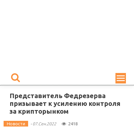
Skip
to
content
Представитель Федрезерва
призывает к усилению контроля
за крипторынком
Новости
2418
-
07.Сен.2022