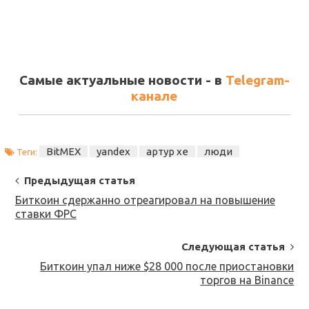
Самые актуальные новости - в
Telegram-
канале
BitMEX
yandex
артур хе
люди
Теги:
Post
Предыдущая статья
Navigation
Биткоин сдержанно отреагировал на повышение
ставки ФРС
Следующая статья
Биткоин упал ниже $28 000 после приостановки
торгов на Binance