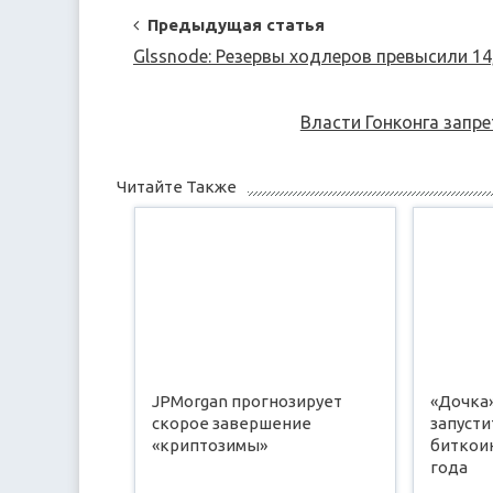
Post
Предыдущая статья
Navigation
Glssnode: Резервы ходлеров превысили 14
Власти Гонконга запр
Читайте Также
JPMorgan прогнозирует
«Дочка»
скорое завершение
запусти
«криптозимы»
биткоин
года