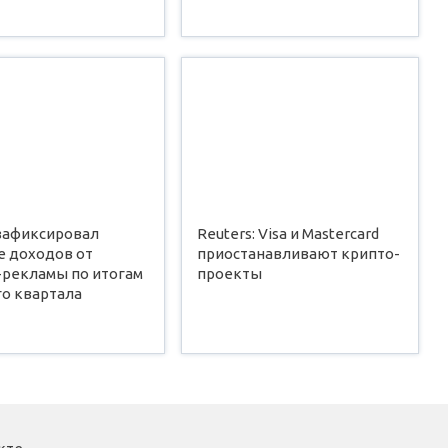
 зафиксировал
Reuters: Visa и Mastercard
е доходов от
приостанавливают крипто-
-рекламы по итогам
проекты
го квартала