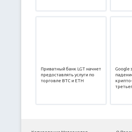
Приватный банк LGT начнет
Google
предоставлять услуги по
падени
торговле ВТС и ЕТН
крипто
третье