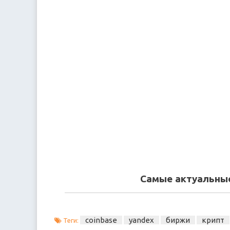
Самые актуальные
coinbase
yandex
биржи
крипт
Теги: