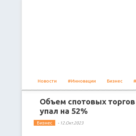
Skip
to
content
Новости
#Инновации
Бизнес
Объем спотовых торгов 
упал на 52%
Бизнес
-
12.Окт.2023