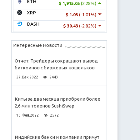
ETH
(2.28%)
$ 1,915.05
XRP
(-1.01%)
$ 1.05
DASH
(-2.82%)
$ 30.43
Интересные Новости
Отчет: Трейдеры сокращают вывод
биткоинов с биржевых кошельков
27.Дек.2022
2443
Киты за два месяца приобрели более
2,6 млн токенов SushiSwap
15.Фев.2022
2572
Индийские банки и компании примут