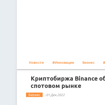
Skip
to
content
Новости
#Инновации
Бизнес
Криптобиржа Binance о
спотовом рынке
Бизнес
-
01.Дек.2022