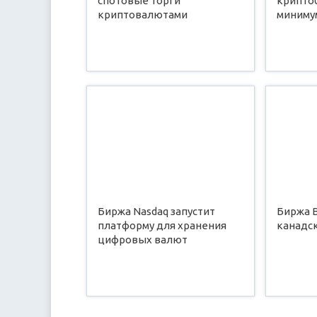
спотовые торги
крипто
криптовалютами
минимум
Биржа Nasdaq запустит
Биржа B
платформу для хранения
канадс
цифровых валют