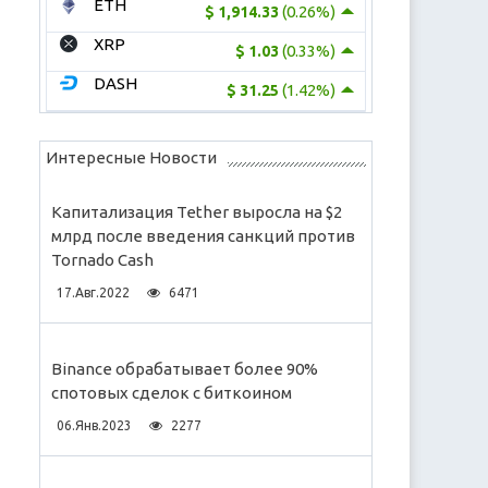
ETH
(0.26%)
$ 1,914.33
XRP
(0.33%)
$ 1.03
DASH
(1.42%)
$ 31.25
Интересные Новости
Капитализация Tether выросла на $2
млрд после введения санкций против
Tornado Cash
17.Авг.2022
6471
Binance обрабатывает более 90%
спотовых сделок с биткоином
06.Янв.2023
2277