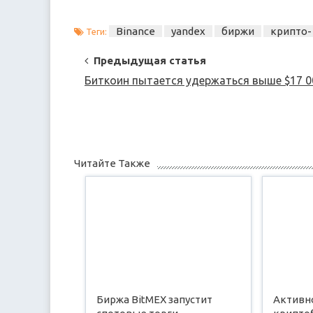
Binance
yandex
биржи
крипто-
Теги:
Post
Предыдущая статья
Navigation
Биткоин пытается удержаться выше $17 0
Читайте Также
Биржа BitMEX запустит
Активн