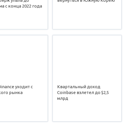
бирж упала до
вернуться в Южную Корею
а с конца 2022 года
inance уходит с
Квартальный доход
кого рынка
Coinbase взлетел до $2,5
млрд