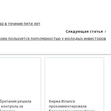
р в течение пяти лет
Следующая статья
коин пользуется популярностью у молодых инвесторов
британия решила
Биржа Binance
 контроль за
прокомментировала