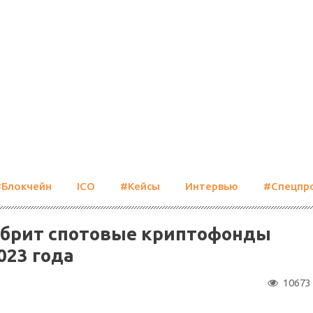
#Блокчейн
ICO
#Кейсы
Интервью
#Спецпр
обрит спотовые криптофонды
023 года
10673