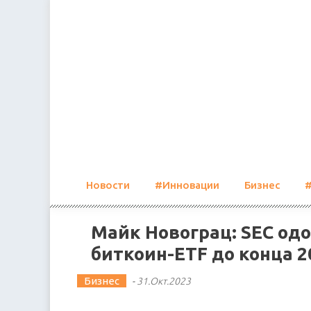
Skip
to
content
Новости
#Инновации
Бизнес
Майк Новограц: SEC од
биткоин-ETF до конца 2
Бизнес
-
31.Окт.2023