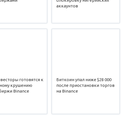
биржами
блокировку нигерийских
аккаунтов
весторы готовятся к
Биткоин упал ниже $28 000
ному крушению
после приостановки торгов
биржи Binance
на Binance