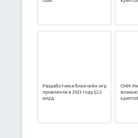
Gdac
крипто
Разработчики блокчейн-игр
СМИ: Ин
привлекли в 2023 году $2,3
возмож
млрд
крипто