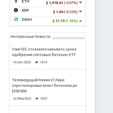
ETH
(-0.07%)
$ 1,918.41
XRP
(-0.10%)
$ 1.04
DASH
(1.76%)
$ 31.79
Интересные Новости
Глав SEC отказался называть сроки
одобрения спотовых биткоин-ETF
19.Окт.2023
1919
Телеведущий Кевин О’Лири
спрогнозировал взлет биткоина до
$300 000
22.Фев.2022
1857