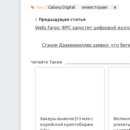
Galaxy Digital
инвесторам
я
Теги:
Post
Предыдущая статья
Navigation
Wells Fargo: ФРС запустит цифровой долла
Стэнли Дракенмиллер заявил, что бит
Читайте Также
Хакеры вывели $13 млн с
Велико
корейской криптобиржи
усилить