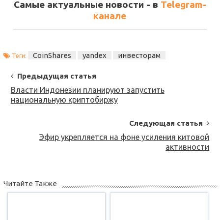
Самые актуальные новости - в
Telegram-
канале
CoinShares
yandex
инвесторам
Теги:
Post
Предыдущая статья
Navigation
Власти Индонезии планируют запустить
национальную криптобиржу
Следующая статья
Эфир укрепляется на фоне усиления китовой
активности
Читайте Также