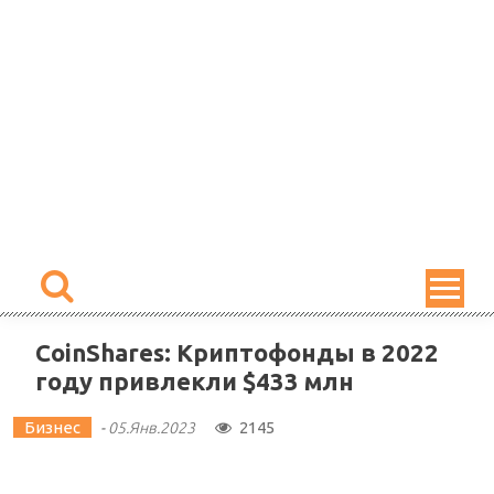
Skip
to
content
CoinShares: Криптофонды в 2022
году привлекли $433 млн
Бизнес
2145
-
05.Янв.2023