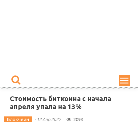
Skip
to
content
Стоимость биткоина с начала
апреля упала на 13%
Блокчейн
2093
-
12.Апр.2022