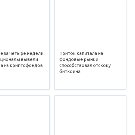
е за четыре недели
Приток капитала на
уционалы вывели
фондовые рынки
ва из криптофондов
способствовал отскоку
биткоина