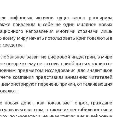
сль цифровых активов существенно расширила
также привлекла к себе не один миллион новых
вационного направления многими странами лишь
 всему миру начать использовать криптовалюты в
 средства.
глобальное развитие цифровой индустрии, в мире
е по-прежнему не готовы приобщиться к крипто-
сновным предметом исследования для аналитиков
тчете компания представила вниманию читателей
о демонстрируют перечень причин, отталкивающих
товалют.
е новых денег, как показывает опрос, граждане
ртуальным валютам, а также их нестабильностью и
ого, пользователи, не инвестирующие в цифровые