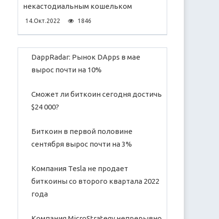
некастодиальным кошельком
14.Окт.2022
1846
DappRadar: Рынок DApps в мае
вырос почти на 10%
Сможет ли биткоин сегодня достичь
$24 000?
Биткоин в первой половине
сентября вырос почти на 3%
Компания Tesla не продает
биткоины со второго квартала 2022
года
Компания MicroStrategy непрерывно