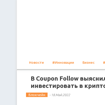
Skip
to
content
Новости
#Инновации
Бизнес
В Coupon Follow выясни
инвестировать в крипт
Блокчейн
-
18.Май.2022