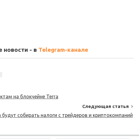
 новости - в
Telegram-канале
ктам на блокчейне Terra
Следующая статья
 будут собирать налоги с трейдеров и криптокомпаний