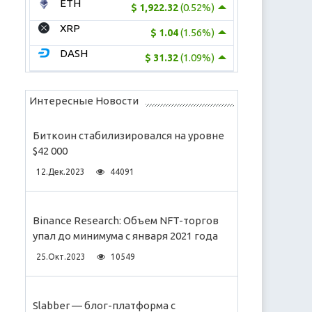
ETH
(0.52%)
$ 1,922.32
XRP
(1.56%)
$ 1.04
DASH
(1.09%)
$ 31.32
Интересные Новости
Биткоин стабилизировался на уровне
$42 000
12.Дек.2023
44091
Binance Research: Объем NFT-торгов
упал до минимума с января 2021 года
25.Окт.2023
10549
Slabber — блог-платформа с