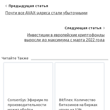
Post
Предыдущая статья
Navigation
Почти все AVAX-адреса стали убыточными
Следующая статья
Инвестиции в европейские криптофонды
выросли до максимума с марта 2022 года
Читайте Также
ConsenSys: Эфириум по
Bitfinex: Количество
производительности
биткоинов на биржах
может обойти
упало на 32%