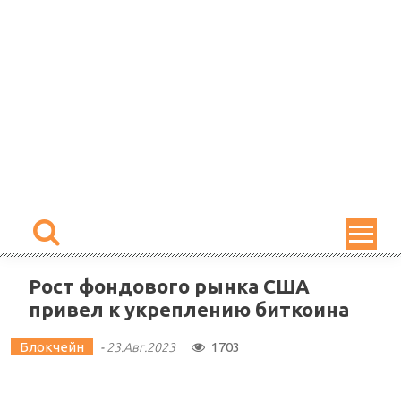
Skip
to
content
Рост фондового рынка США
привел к укреплению биткоина
Блокчейн
1703
-
23.Авг.2023