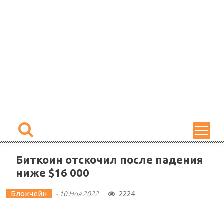
Skip
to
content
Биткоин отскочил после падения
ниже $16 000
Блокчейн
2224
-
10.Ноя.2022