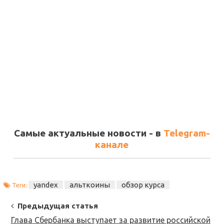
Самые актуальные новости - в
Telegram-
канале
yandex
альткоины
обзор курса
Теги:
Post
Предыдущая статья
Navigation
Глава Сбербанка выступает за развитие российской