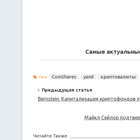
Самые актуальные
CoinShares
yand
криптовалюты
Теги:
Post
Предыдущая статья
Navigation
Bernstein: Капитализация криптофондов 
Майкл Сейлор подтвер
Читайте Также