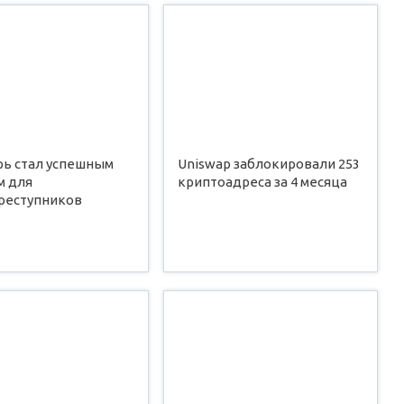
рь стал успешным
Uniswap заблокировали 253
м для
криптоадреса за 4 месяца
реступников