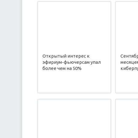
Открытый интерес к
Сентяб
эфириум-фьючерсам упал
месяце
более чем на 50%
киберп