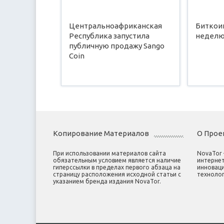
Центральноафриканская
Биткои
Республика запустила
неделю
публичную продажу Sango
Coin
Копирование Материалов
О Прое
При использовании материалов сайта
NovaTor
обязательным условием является наличие
интернет
гиперссылки в пределах первого абзаца на
инноваци
страницу расположения исходной статьи с
технолог
указанием бренда издания NovaTor.