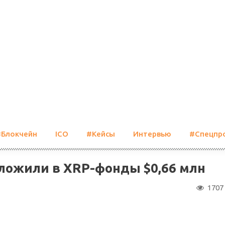
#Блокчейн
ICO
#Кейсы
Интервью
#Спецпр
ложили в XRP-фонды $0,66 млн
1707