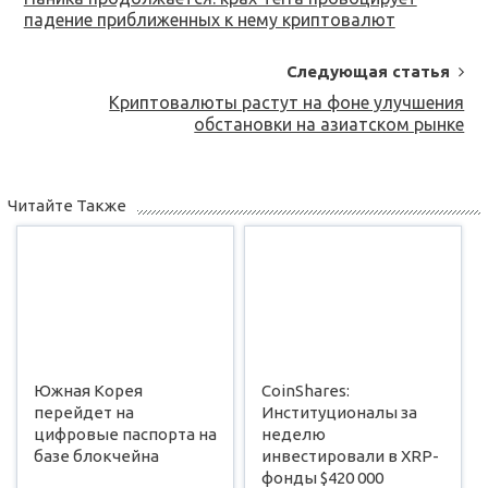
Navigation
падение приближенных к нему криптовалют
Следующая статья
Криптовалюты растут на фоне улучшения
обстановки на азиатском рынке
Читайте Также
Южная Корея
CoinShares:
перейдет на
Институционалы за
цифровые паспорта на
неделю
базе блокчейна
инвестировали в XRP-
фонды $420 000