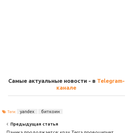
Самые актуальные новости - в
Telegram-
канале
yandex
биткоин
Теги:
Post
Предыдущая статья
Паника продолжается: крах Terra провоцирует