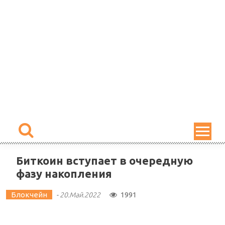
Skip
to
content
Биткоин вступает в очередную
фазу накопления
Блокчейн
1991
-
20.Май.2022