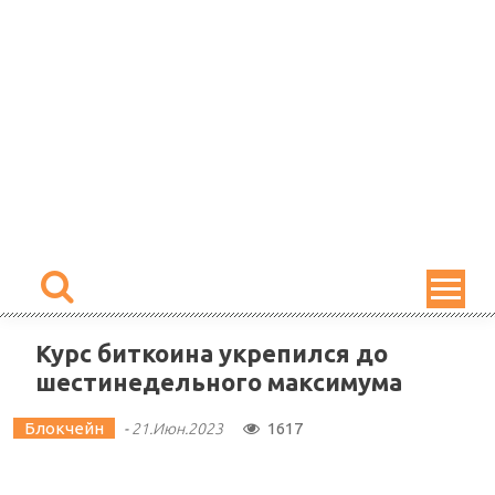
Skip
to
content
Курс биткоина укрепился до
шестинедельного максимума
Блокчейн
1617
-
21.Июн.2023