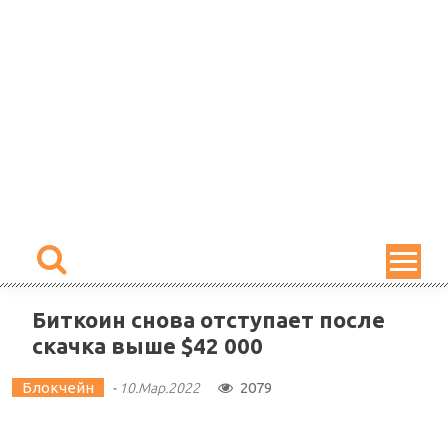
Skip
to
content
Биткоин снова отступает после
скачка выше $42 000
Блокчейн
2079
-
10.Мар.2022