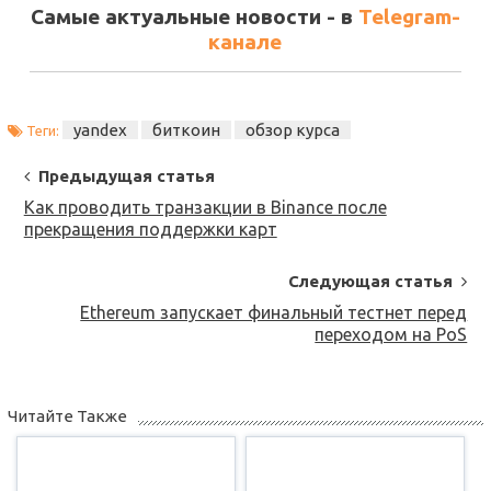
Самые актуальные новости - в
Telegram-
канале
yandex
биткоин
обзор курса
Теги:
Post
Предыдущая статья
Navigation
Как проводить транзакции в Binance после
прекращения поддержки карт
Следующая статья
Ethereum запускает финальный тестнет перед
переходом на PoS
Читайте Также