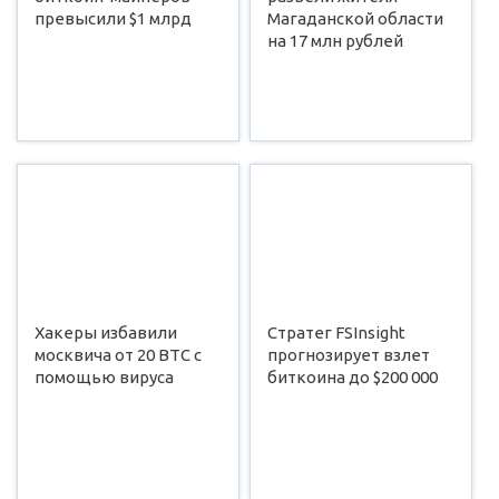
превысили $1 млрд
Магаданской области
на 17 млн рублей
Хакеры избавили
Стратег FSInsight
москвича от 20 BTC с
прогнозирует взлет
помощью вируса
биткоина до $200 000