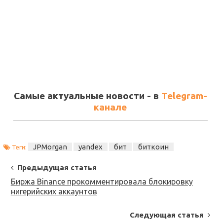
Самые актуальные новости - в
Telegram-
канале
JPMorgan
yandex
бит
биткоин
Теги:
Post
Предыдущая статья
Navigation
Биржа Binance прокомментировала блокировку
нигерийских аккаунтов
Следующая статья