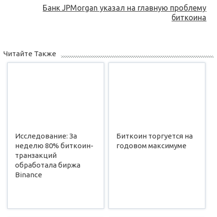
Банк JPMorgan указал на главную проблему
биткоина
Читайте Также
Исследование: За
Биткоин торгуется на
неделю 80% биткоин-
годовом максимуме
транзакций
обработала биржа
Binance