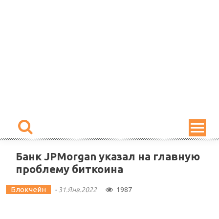
Skip
to
content
Банк JPMorgan указал на главную
проблему биткоина
Блокчейн
1987
-
31.Янв.2022