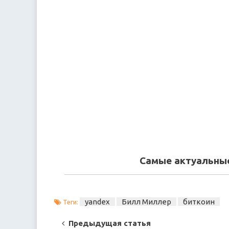
Самые актуальные
yandex
Билл Миллер
биткоин
Теги:
Post
Предыдущая статья