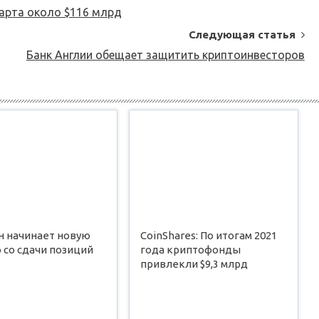
арта около $116 млрд
Следующая статья
Банк Англии обещает защитить криптоинвесторов
н начинает новую
CoinShares: По итогам 2021
 со сдачи позиций
года криптофонды
привлекли $9,3 млрд