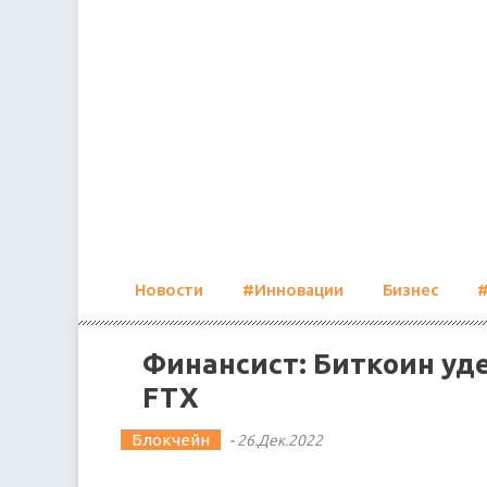
Skip
to
content
Новости
#Инновации
Бизнес
Финансист: Биткоин уд
FTX
Блокчейн
-
26.Дек.2022