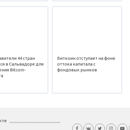
вители 44 стран
Биткоин отступает на фоне
ся в Сальвадоре для
оттока капитала с
ния Bitcoin-
фондовых рынков
га
кте