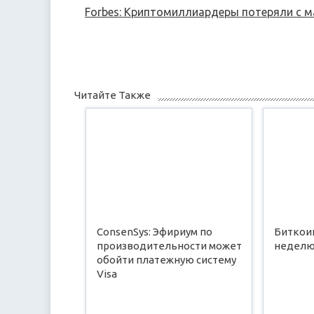
Navigation
Forbes: Криптомиллиардеры потеряли с м
Читайте Также
ConsenSys: Эфириум по
Биткои
производительности может
неделю
обойти платежную систему
Visa