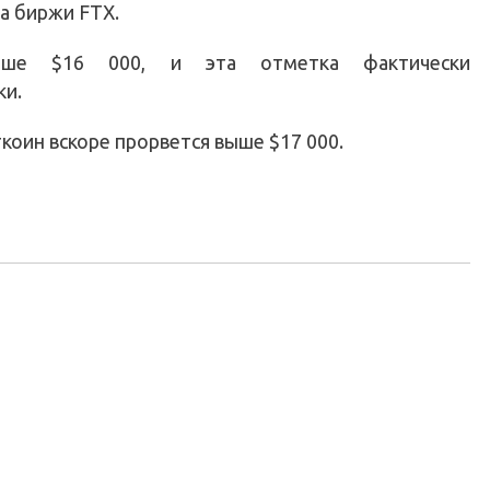
а биржи FTX.
ыше $16 000, и эта отметка фактически
ки.
коин вскоре прорвется выше $17 000.