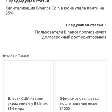
Post
Предыдущая статья
Navigation
Капитализация Binance Coin в июне упала почти на
25%
Следующая статья
Пользователи Binance прогнозируют
долгосрочный рост крипторынка
Читайте Также
Власти США изъяли
Эфир смог отыграться
украденные у Bitfinex
после падения ниже
$3,6 млрд
$1000