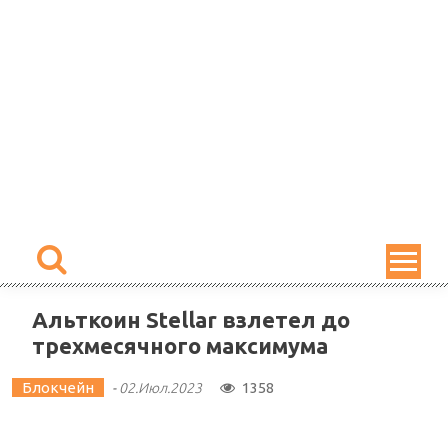
Skip
to
content
Альткоин Stellar взлетел до
трехмесячного максимума
Блокчейн
1358
-
02.Июл.2023