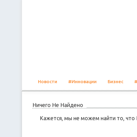
Skip
to
content
Новости
#Инновации
Бизнес
Ничего Не Найдено
Кажется, мы не можем найти то, что