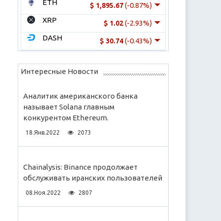
ETH
(-0.87%)
$ 1,895.67
XRP
(-2.93%)
$ 1.02
DASH
(-0.43%)
$ 30.74
Интересные Новости
Аналитик американского банка
называет Solana главным
конкурентом Ethereum.
18.Янв.2022
2073
Chainalysis: Binance продолжает
обслуживать иранских пользователей
08.Ноя.2022
2807