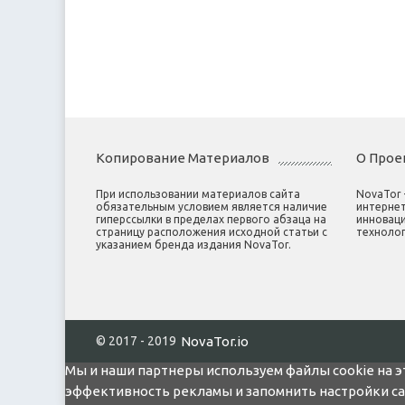
Копирование Материалов
О Прое
При использовании материалов сайта
NovaTor
обязательным условием является наличие
интернет
гиперссылки в пределах первого абзаца на
инноваци
страницу расположения исходной статьи с
технолог
указанием бренда издания NovaTor.
© 2017 - 2019
NovaTor.io
Мы и наши партнеры используем файлы cookie на э
эффективность рекламы и запомнить настройки сайт