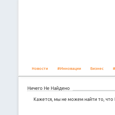
Skip
to
content
Новости
#Инновации
Бизнес
Ничего Не Найдено
Кажется, мы не можем найти то, что