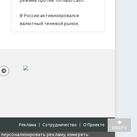
режима против Tornado Cash
В России активизировался
валютный теневой рынок
Реклама
Cотрудничество
О Проекте
ВВЕРХ
, персонализировать рекламу, измерить