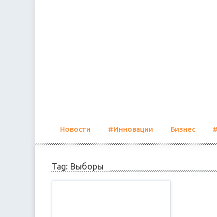
Skip
to
content
Новости
#Инновации
Бизнес
Tag: Выборы