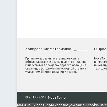
Копирование Материалов
О Прое
При использовании материалов сайта
NovaTor
обязательным условием является наличие
интернет
гиперссылки в пределах первого абзаца на
инноваци
страницу расположения исходной статьи с
технолог
указанием бренда издания NovaTor.
© 2017 - 2019
NovaTor.io
Мы и наши партнеры используем файлы cookie на э