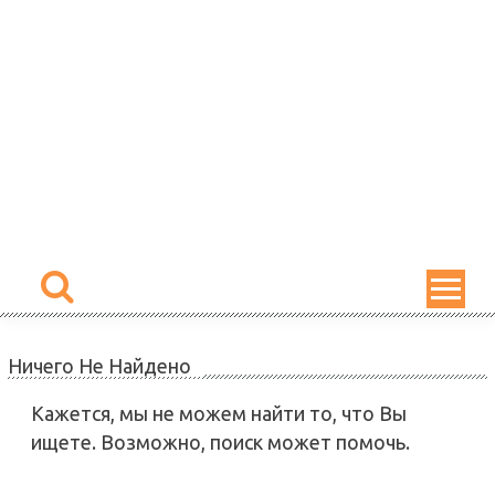
Skip
to
content
Ничего Не Найдено
Кажется, мы не можем найти то, что Вы
ищете. Возможно, поиск может помочь.